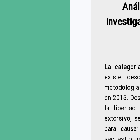
Anál
investiga
La categorí
existe de
metodología 
en 2015. Des
la libertad
extorsivo, s
para causar
secuestro, tr