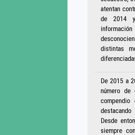
atentan cont
de 2014 y 
informació
desconocien
distintas 
diferenciada
De 2015 a 2
número de c
compendio d
destacando 
Desde enton
siempre co