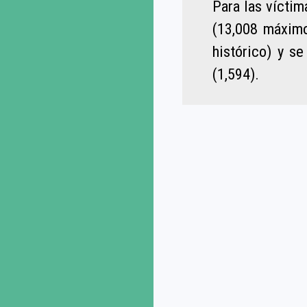
Para las vícti
(13,008 máxim
histórico) y s
(1,594).