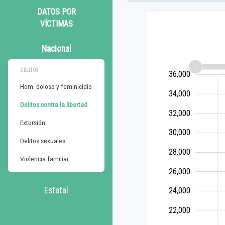
DATOS POR
VÍCTIMAS
Nacional
DELITOS
36,000
10,000
12,000
38,000
Hom. doloso y feminicidio
34,000
Delitos contra la libertad
32,000
Extorsión
30,000
Delitos sexuales
28,000
Violencia familiar
26,000
14,000
Estatal
24,000
22,000