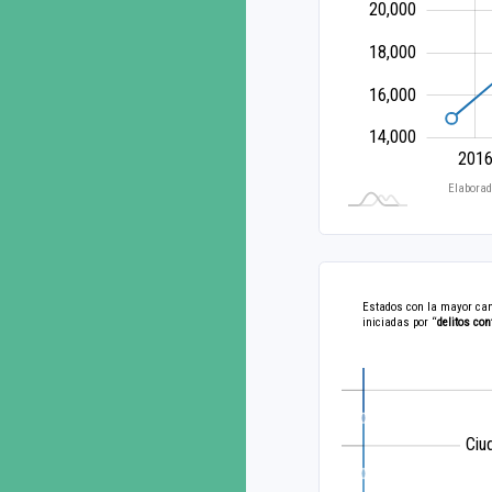
20,000
18,000
16,000
14,000
2014
2028
201
L
Elaborad
Estados con la mayor cant
iniciadas por “
delitos con
Ciu