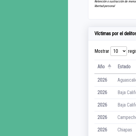
Retención o sustracción de menore
libertad personal
Víctimas por el delit
Mostrar
regi
Año
Estado
2026
Aguascali
2026
Baja Calif
2026
Baja Calif
2026
Campech
2026
Chiapas