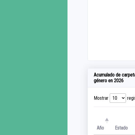
Acumulado de carpetas 
género en 2026
Mostrar
regi
Año
Estado